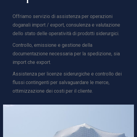
Offriamo servizio di assistenza per operazioni
doganali import / export, consulenza e valutazione
dello stato delle operatività di prodotti siderurgici.
Controllo, emissione e gestione della
documentazione necessaria per la spedizione, sia
import che export.
Assistenza per licenze siderurgiche e controllo dei
flussi contingenti per salvaguardare le merce,
ottimizzazione dei costi per il cliente.