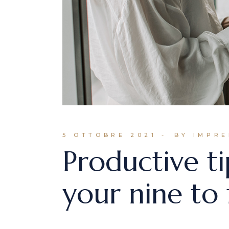
5 OTTOBRE 2021
BY IMPR
Productive ti
your nine to f