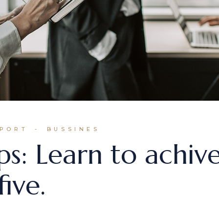
EPORT
BUSSINES
ps: Learn to achi
ive.