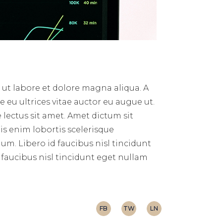
 ut labore et dolore magna aliqua. A
 eu ultrices vitae auctor eu augue ut.
 lectus sit amet. Amet dictum sit
s enim lobortis scelerisque
um. Libero id faucibus nisl tincidunt
 faucibus nisl tincidunt eget nullam
FB
TW
LN