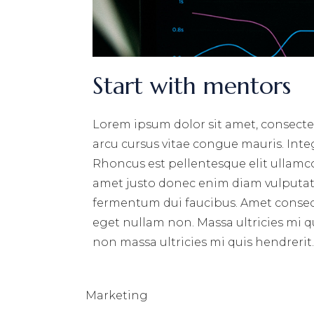
Start with mentors
Lorem ipsum dolor sit amet, consectet
arcu cursus vitae congue mauris. Integ
Rhoncus est pellentesque elit ullamco
amet justo donec enim diam vulputate
fermentum dui faucibus. Amet consecte
eget nullam non. Massa ultricies mi qu
non massa ultricies mi quis hendrerit.
Marketing