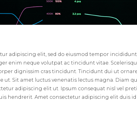
ur adipiscing elit, sed do eiusmod tempor incididunt
er enim neque volutpat ac tincidunt vitae. Scelerisque
rper dignissim cras tincidunt. Tincidunt dui ut ornare
 ut. Sit amet luctus venenatis lectus magna. Diam qui
tur adipiscing elit ut. Ipsum consequat nisl vel preti
is hendrerit. Amet consectetur adipiscing elit duis id